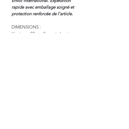
Envoi international. Expédition
rapide avec emballage soigné et
protection renforcée de l’article.
DIMENSIONS :
Hauteur : 27 cm (format classique
XVIIIe)
Envergure ouvert : 50 cm
DATE : XVIIIe siècle (Époque Louis
XV, circa 1750-1770)
ORIGINE : France
CURIOS
2 rue de l’évêché
13002 Marseille, France