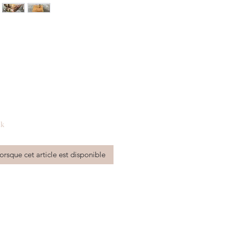
rix
ck
lorsque cet article est disponible