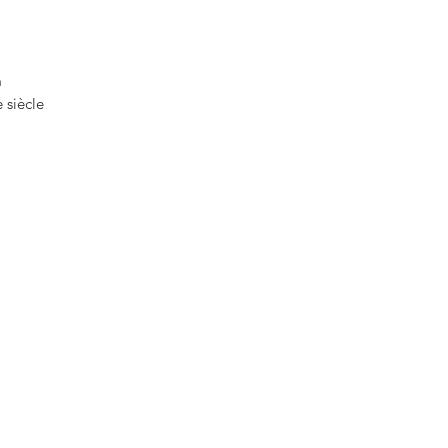
.
m
 siècle