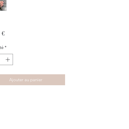
Prix
 €
té
*
Ajouter au panier