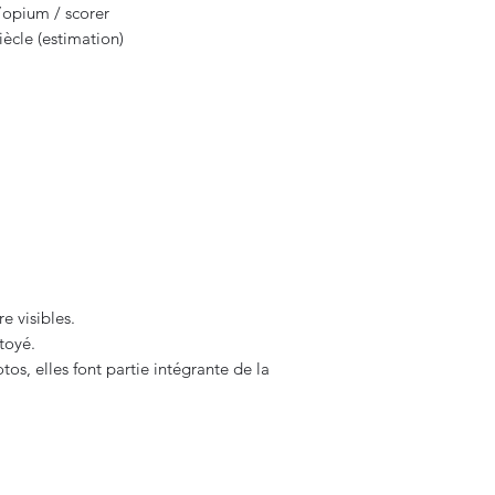
d’opium / scorer
iècle (estimation)
e visibles.
toyé.
os, elles font partie intégrante de la