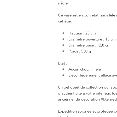
siècle.
Ce vase est en bon état, sans fêle 
cet âge.
• Hauteur : 25 cm
• Diamètre ouverture : 13 cm
• Diamètre base : 12,8 cm
• Poids : 530 g
État :
• Aucun choc, ni fêle
• Décor légèrement effacé avec 
Un bel objet de collection qui ap
d’authenticité à votre intérieur. I
ancienne, de décoration XIXe sièc
Expédition soignée et protégée pou