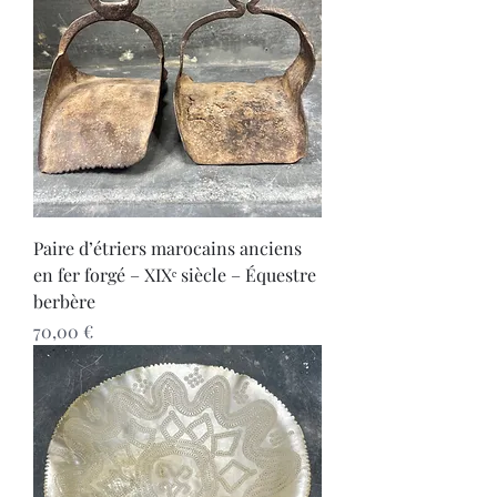
Paire d’étriers marocains anciens
en fer forgé – XIXᵉ siècle – Équestre
berbère
Prix
70,00 €