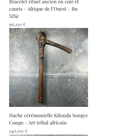
Bracelet rituel ancien en cuir et
cauris – Afrique de l’Ouest – fin
XIXe
Prix
90,00 €
Hache cérémonielle Kilonda Songye
Congo – Art tribal africain
Prix
140,00 €