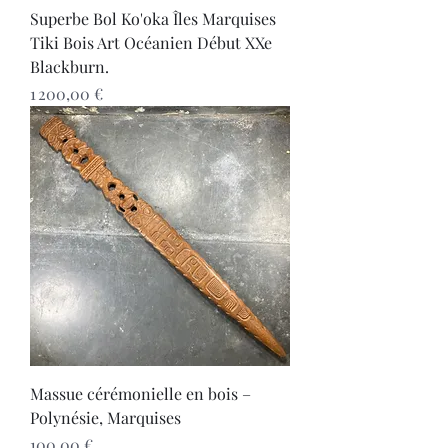
Superbe Bol Ko'oka Îles Marquises
Tiki Bois Art Océanien Début XXe
Blackburn.
Prix
1 200,00 €
Massue cérémonielle en bois –
Polynésie, Marquises
Prix
100,00 €