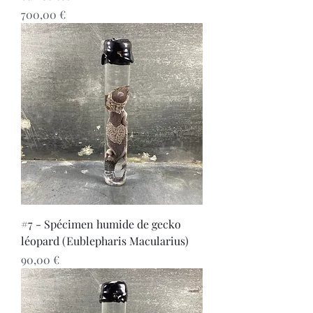
Prix
700,00 €
#7 - Spécimen humide de gecko
léopard (Eublepharis Macularius)
Prix
90,00 €