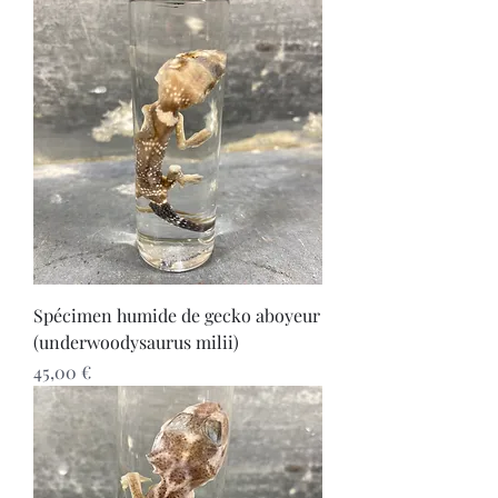
Spécimen humide de gecko aboyeur
(underwoodysaurus milii)
Prix
45,00 €