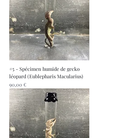
#5 - Spécimen humide de gecko
léopard (Eublepharis Macularius)
Prix
90,00 €