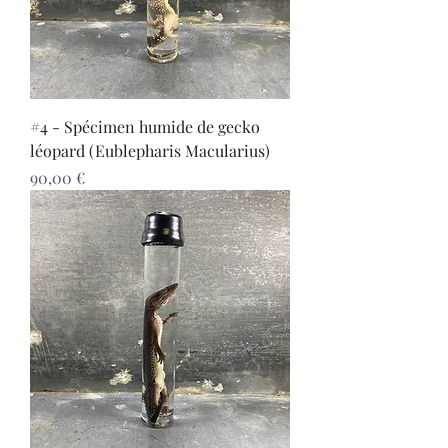
#4 - Spécimen humide de gecko
léopard (Eublepharis Macularius)
Prix
90,00 €