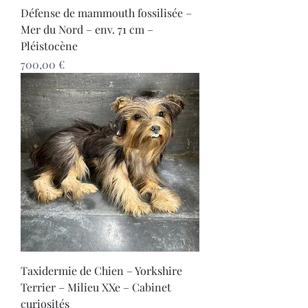
Défense de mammouth fossilisée –
Mer du Nord – env. 71 cm –
Pléistocène
Prix
700,00 €
Taxidermie de Chien – Yorkshire
Terrier – Milieu XXe – Cabinet
curiosités