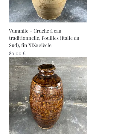
Vummile – Cruche à eau
traditionnelle, Pouilles (Italie du
Sud), fin XIXe siècle
Prix
80,00 €