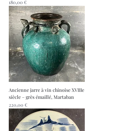
Prix
180,00 €
Ancienne jarre à vin chinoise XVIIIe
siècle – grès émaillé, Martaban
Prix
220,00 €