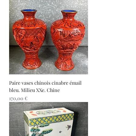
Paire vases chinois cinabre émail
bleu. Milieu XXe. Chine
Prix
170,00 €