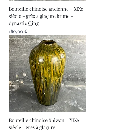
Bouteille chinoise ancienne – XIXe
siècle – grès à glaçure brune –
dynastie Qing
Prix
180,00 €
Bouteille chinoise Shiwan – XIXe
siècle - grès à glaçure