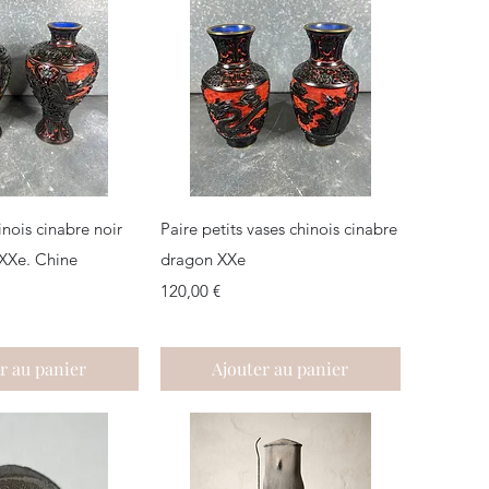
çu rapide
Aperçu rapide
inois cinabre noir
Paire petits vases chinois cinabre
 XXe. Chine
dragon XXe
Prix
120,00 €
r au panier
Ajouter au panier