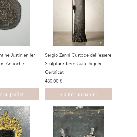
çu rapide
Aperçu rapide
ine Justinien Ier
Sergio Zanni Custode dell’essere
mi Antioche
Sculpture Terre Cuite Signée
Certificat
Prix
480,00 €
r au panier
Ajouter au panier