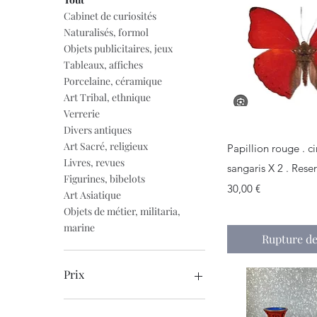
Cabinet de curiosités
Naturalisés, formol
Objets publicitaires, jeux
Tableaux, affiches
Porcelaine, céramique
Art Tribal, ethnique
Verrerie
Divers antiques
Aperçu r
Art Sacré, religieux
Papillion rouge . 
Livres, revues
sangaris X 2 . Rese
Figurines, bibelots
Prix
30,00 €
Art Asiatique
Objets de métier, militaria,
marine
Rupture de
Prix
20 €
5 000 €