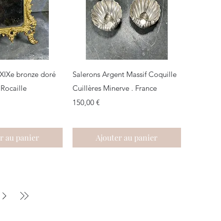
çu rapide
Aperçu rapide
 XIXe bronze doré
Salerons Argent Massif Coquille
 Rocaille
Cuillères Minerve . France
Prix
150,00 €
r au panier
Ajouter au panier