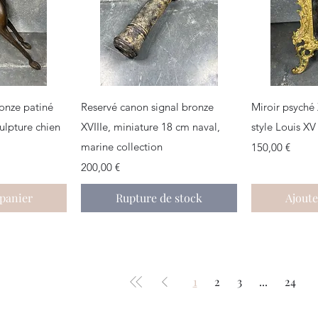
apide
Aperçu rapide
Aper
ronze patiné
Reservé canon signal bronze
Miroir psyché
ulpture chien
XVIIIe, miniature 18 cm naval,
style Louis XV
marine collection
Prix
150,00 €
Prix
200,00 €
 panier
Rupture de stock
Ajoute
1
2
3
...
24