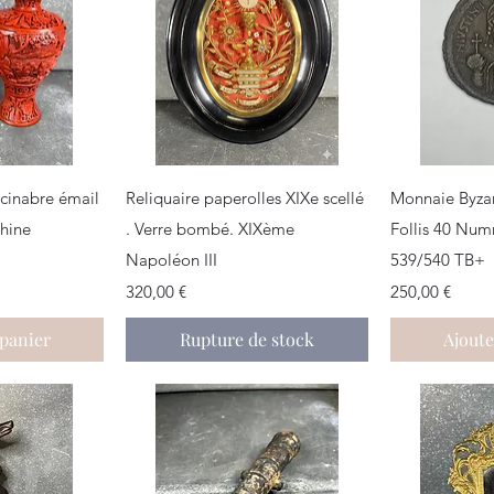
apide
Aperçu rapide
Aper
 cinabre émail
Reliquaire paperolles XIXe scellé
Monnaie Byzant
Chine
. Verre bombé. XIXème
Follis 40 Num
Napoléon III
539/540 TB+
Prix
Prix
320,00 €
250,00 €
 panier
Rupture de stock
Ajoute