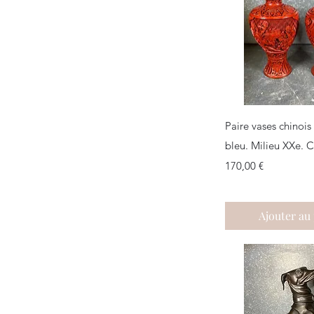
Aperçu r
Paire vases chinois
bleu. Milieu XXe. 
Prix
170,00 €
Ajouter au