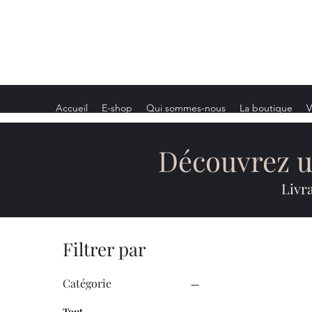
Accueil
E-shop
Qui sommes-nous
La boutique
V
Découvrez un
Livr
Filtrer par
Catégorie
Tout