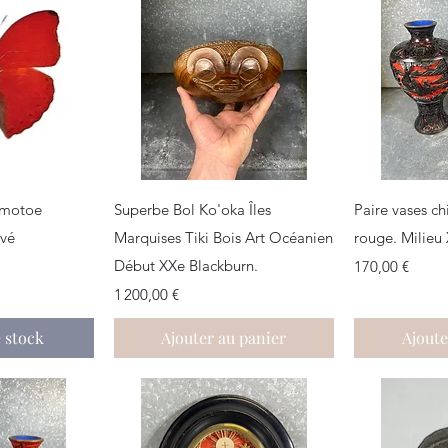
apide
Aperçu rapide
Aper
cimotoe
Superbe Bol Ko'oka Îles
Paire vases ch
rvé
Marquises Tiki Bois Art Océanien
rouge. Milieu
Début XXe Blackburn.
Prix
170,00 €
Prix
1 200,00 €
 stock
Ajouter au panier
Ajoute