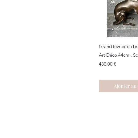
Aperçu r
Grand lévrier en b
Art Déco 44cm . Sc
Prix
480,00 €
Ajouter au