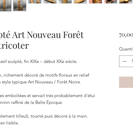
lpté Art Nouveau Forêt
70,00
tricoter
Quanti
sif sculpté, fin XIXe – début XXe siècle.
, richement décoré de motifs floraux en relief
 un style typique Art Nouveau / Forêt Noire.
es emboîtées et servait très probablement d’étui
éminin raffiné de la Belle Époque.
lement tilleul), tourné puis décoré à la main.
en lisible.