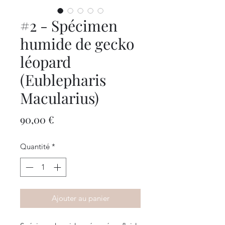
#2 - Spécimen
humide de gecko
léopard
(Eublepharis
Macularius)
Prix
90,00 €
Quantité
*
Ajouter au panier