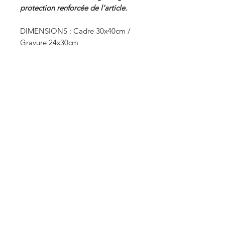
protection renforcée de l’article.
DIMENSIONS : Cadre 30x40cm /
Gravure 24x30cm
DATE : Birmanie, vers 1920–1950
ORIGINE : Birmanie / Myanmar,
portrait ethnographique d’homme
kachin, aquarelle sur papier, artiste
signé « Lin Ill »
CURIOS
2 rue de l’évêché
13002 Marseille, France
09 87 35 78 06