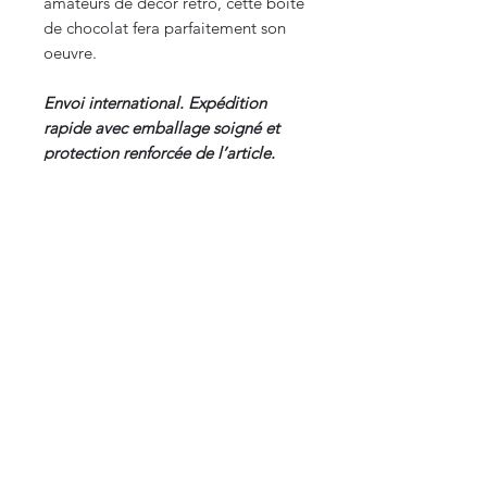
amateurs de décor rétro, cette boite
de chocolat fera parfaitement son
oeuvre.
Envoi international. Expédition
rapide avec emballage soigné et
protection renforcée de l’article.
DIMENSIONS : Ø couvercle
12,4cm, Hauteur 5,5cm
DATE : fin XIXᵉ – début XXᵉ siècle (v.
1890-1910)
ORIGINE : France
CURIOS