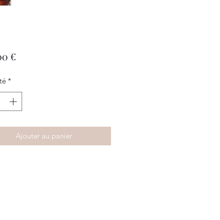
Prix
00 €
té
*
Ajouter au panier