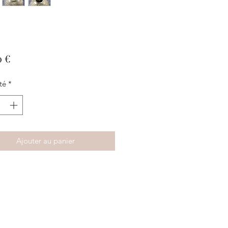
Prix
0 €
té
*
Ajouter au panier