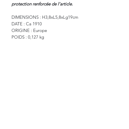
protection renforcée de l’article.
DIMENSIONS : H3,8xL5,8xLg19cm
DATE : Ca 1910
ORIGINE : Europe
POIDS : 0,127 kg
CURIOS
2 rue de l’évêché
13002 Marseille, France
09 87 35 78 06
curioslepanier@gmail.com