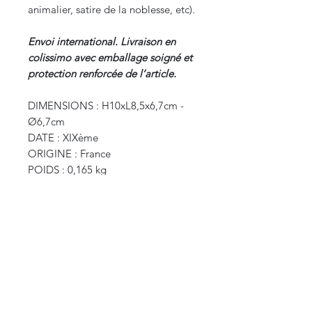
animalier, satire de la noblesse, etc).
Envoi international. Livraison en
colissimo avec emballage soigné et
protection renforcée de l’article.
DIMENSIONS : H10xL8,5x6,7cm -
Ø6,7cm
DATE : XIXème
ORIGINE : France
POIDS : 0,165 kg
CURIOS
2 rue de l’évêché
13002 Marseille, France