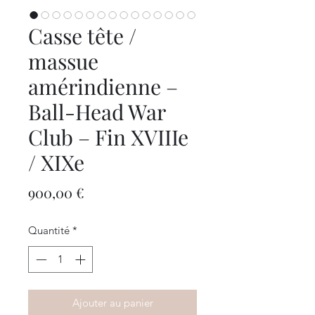
Casse tête /
massue
amérindienne –
Ball-Head War
Club – Fin XVIIIe
/ XIXe
Prix
900,00 €
Quantité
*
Ajouter au panier