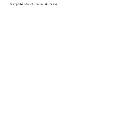
fragilité structurelle. Aucune
restauration visible.
Envoi protégé avec suivi
Envoi international
CURIOS
2 rue de l’évêché
13002 Marseille, France
09 87 35 78 06
curioslepanier@gmail.com