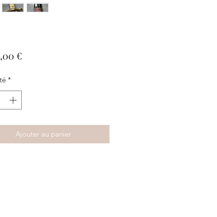
Prix
,00 €
té
*
Ajouter au panier