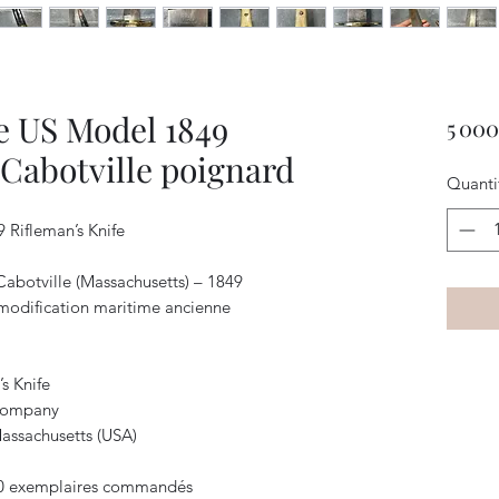
e US Model 1849
5 000
 Cabotville poignard
Quanti
Rifleman’s Knife
botville (Massachusetts) – 1849
 modification maritime ancienne
s Knife
 Company
Massachusetts (USA)
000 exemplaires commandés