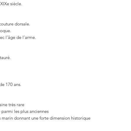
 XIXe siècle.
couture dorsale.
poque.
c l’âge de l’arme.
tauré.
de 170 ans.
ine très rare
 parmi les plus anciennes
s marin donnant une forte dimension historique