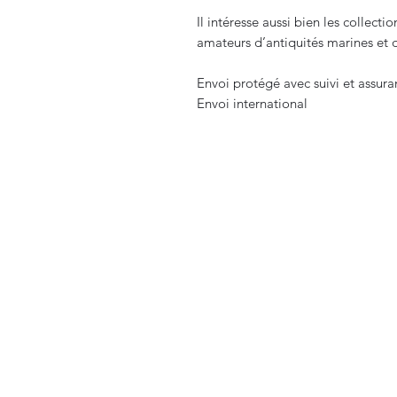
Il intéresse aussi bien les collec
amateurs d’antiquités marines et d
Envoi protégé avec suivi et assur
Envoi international
CURIOS
2 rue de l’évêché
13002 Marseille, France