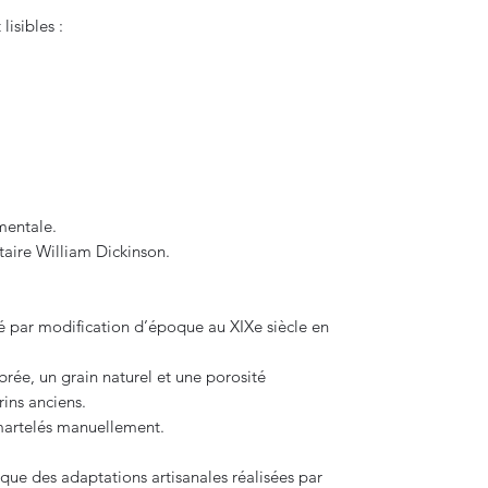
isibles :
mentale.
taire William Dickinson.
 par modification d’époque au XIXe siècle en
rée, un grain naturel et une porosité
ins anciens.
n martelés manuellement.
que des adaptations artisanales réalisées par