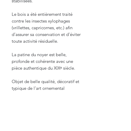
stabilisées.
Le bois a été entièrement traité
contre les insectes xylophages
(vrillettes, capricornes, etc.) afin
d’assurer sa conservation et d’éviter
toute activité résiduelle.
La patine du noyer est belle,
profonde et cohérente avec une
pièce authentique du XIXᵉ siècle.
Objet de belle qualité, décoratif et
typique de l’art ornemental
européen de cette période.
Convient parfaitement comme
pièce murale ou élément décoratif
de collection ou dans un cabinet de
curiosités