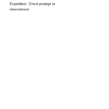
Expédition : Envoi protégé et
international.
Pour toute question ou demande
d’informations supplémentaires,
n’hésitez pas à me contacter.
CURIOS
2 rue de l’évêché
13002 Marseille, France
09 87 35 78 06
curioslepanier@gmail.com