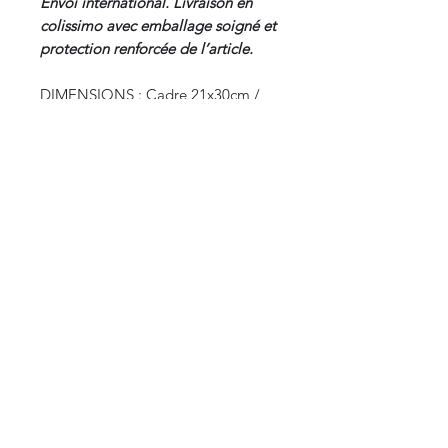
Envoi international. Livraison en
colissimo avec emballage soigné et
protection renforcée de l’article.
DIMENSIONS : Cadre 21x30cm /
Gravure 16,5x26cm
DATE : Circa 1859, XIXᵉ siècle
ORIGINE : Paris, France. Planche
issue de la « Géographie Universelle
» de Malte-Brun
CURIOS
2 rue de l’évêché
13002 Marseille, France