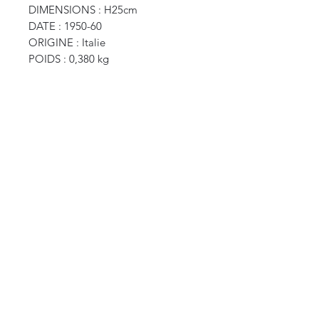
DIMENSIONS : H25cm
DATE : 1950-60
ORIGINE : Italie
POIDS : 0,380 kg
CURIOS
2 rue de l’évêché
13002 Marseille, France
09 87 35 78 06
curioslepanier@gmail.com
INFORMATIONS