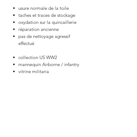
usure normale de la toile
taches et traces de stockage
oxydation sur la quincaillerie
réparation ancienne
pas de nettoyage agressif
effectué
collection US WW2
mannequin Airborne / infantry
vitrine militaria
amateur d’équipement de terrain
nominatif
Envoi soigné avec suivi.
Envoi international
Photos contractuelles, vous achetez
exactement l’objet présenté.