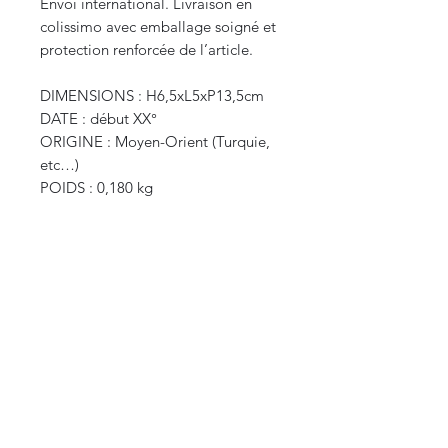
Envoi international. Livraison en
colissimo avec emballage soigné et
protection renforcée de l’article.
DIMENSIONS : H6,5xL5xP13,5cm
DATE : début XX°
ORIGINE : Moyen-Orient (Turquie,
etc…)
POIDS : 0,180 kg
CURIOS
2 rue de l’évêché
13002 Marseille, France
09 87 35 78 06