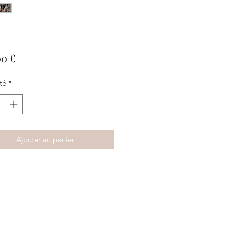
Prix
00 €
té
*
Ajouter au panier