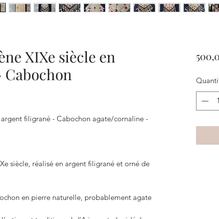
ne XIXe siècle en
500,
 - Cabochon
Quanti
 argent filigrané - Cabochon agate/cornaline -
 siècle, réalisé en argent filigrané et orné de
bochon en pierre naturelle, probablement agate