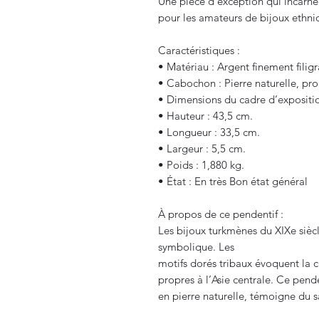
Une pièce d'exception qui incarne l
pour les amateurs de bijoux ethniq
Caractéristiques :
• Matériau : Argent finement filig
• Cabochon : Pierre naturelle, pro
• Dimensions du cadre d’exposition
• Hauteur : 43,5 cm.
• Longueur : 33,5 cm.
• Largeur : 5,5 cm.
• Poids : 1,880 kg.
• État : En très Bon état général
À propos de ce pendentif :
Les bijoux turkmènes du XIXe siècle
symbolique. Les
motifs dorés tribaux évoquent la 
propres à l’Asie centrale. Ce pende
en pierre naturelle, témoigne du s