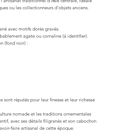
’artisanat traditionnel d’Asie centrale, idéale
ues ou les collectionneurs d'objets anciens.
rané avec motifs dorés gravés.
bablement agate ou cornaline (à identifier).
 (fond noir) :
 sont réputés pour leur finesse et leur richesse
culture nomade et les traditions ornementales
ntif, avec ses détails filigranés et son cabochon
avoir-faire artisanal de cette époque.