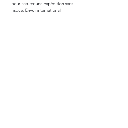
pour assurer une expédition sans
risque. Envoi international
Remarque : Des photos
supplémentaires sont disponibles
sur demande pour une meilleure
appréciation des détails.
CURIOS
2 rue de l’évêché
13002 Marseille, France
09 87 35 78 06
curioslepanier@gmail.com