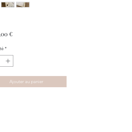
Prix
,00 €
té
*
Ajouter au panier