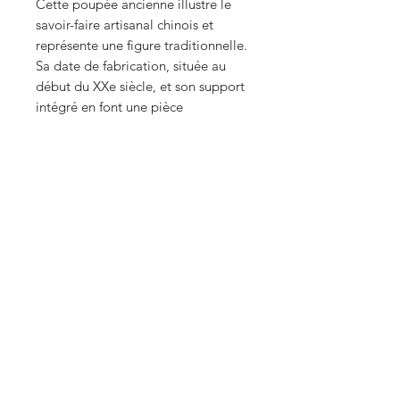
Cette poupée ancienne illustre le
savoir-faire artisanal chinois et
représente une figure traditionnelle.
Sa date de fabrication, située au
début du XXe siècle, et son support
intégré en font une pièce
exceptionnelle pour un cabinet de
curiosité, une vitrine ou une
collection dédiée à l’art asiatique.
Envoi sécurisé :
L'article sera soigneusement
emballé pour garantir une livraison
en parfait état. Envoi international
Remarque : Les photos font partie
intégrante de la description.
N'hésitez pas à poser vos questions
ou demander des clichés
supplémentaires si nécessaire.