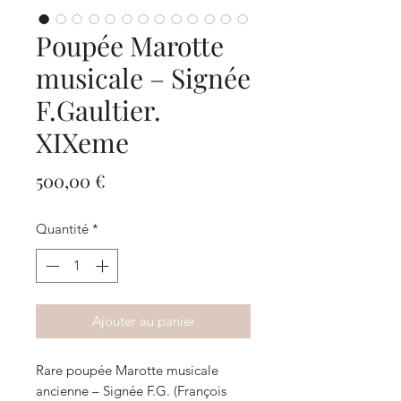
Poupée Marotte
musicale – Signée
F.Gaultier.
XIXeme
Prix
500,00 €
Quantité
*
Ajouter au panier
Rare poupée Marotte musicale
ancienne – Signée F.G. (François