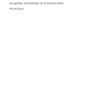
poupées anciennes et d’automates
musicaux.
Envoi soigné et sécurisé. Envoi in
N’hésitez pas à poser vos questions
ou à demander des photos
supplémentaires !
CURIOS
2 rue de l’évêché
13002 Marseille, France
09 87 35 78 06
curioslepanier@gmail.com