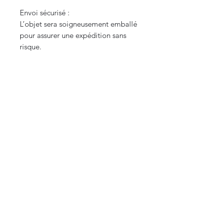
Envoi sécurisé :
L’objet sera soigneusement emballé
pour assurer une expédition sans
risque.
Remarque :
Des photos supplémentaires sont
disponibles sur demande pour une
meilleure appréciation des détails.
CURIOS
2 rue de l’évêché
13002 Marseille, France