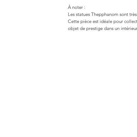
À noter :
Les statues Thepphanom sont très 
Cette pièce est idéale pour collec
objet de prestige dans un intérieur
CURIOS
2 rue de l’évêché
13002 Marseille, France