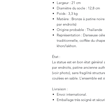
Largeur : 21 cm
Diamètre du socle : 12,8 cm
Poids : 3,3 kg
Matière : Bronze à patine noire
par endroits)
Origine probable : Thaïlande
Représentation : Danseuse cél
traditionnelle, coiffée du chap
khon/lakhon.
État :
La statue est en bon état général 
par endroits, patine ancienne auth
(voir photo), sans fragilité struct
coulées en sable. L’ensemble est st
Livraison :
Envoi international.
Emballage très soigné et sécur