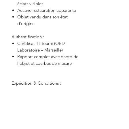
éclats visibles
Aucune restauration apparente
Objet vendu dans son état
d’origine
Authentification :
Certificat TL fourni (QED
Laboratoire – Marseille)
Rapport complet avec photo de
l’objet et courbes de mesure
Expédition & Conditions :
Envoi sécurisé protégé. Envoi
international.
N’hésitez pas à me contacter pour
toute question ou photo