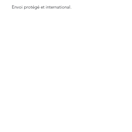
Envoi protégé et international.
CURIOS
2 rue de l’évêché
13002 Marseille, France
09 87 35 78 06
curioslepanier@gmail.com
INFORMATIONS